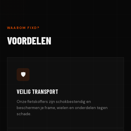
WAAROM FIXD?
VOORDELEN
🛡️
VEILIG TRANSPORT
Onze fietskoffers zijn schokbestendig en
beschermen je frame, wielen en onderdelen tegen
schade.