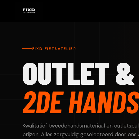
FIXD FIETSATELIER
OUTLET &
2DE HANDS
Kwalitatief tweedehandsmateriaal en outletspu
prijzen. Alles zorgvuldig geselecteerd door ons a