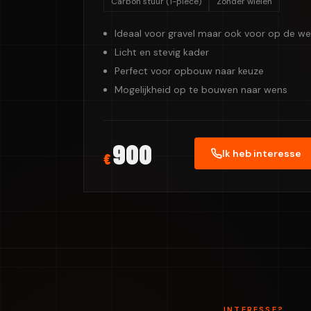
Carbon stuur (1-piece)
Zonder wielen
Ideaal voor gravel maar ook voor op de w
Licht en stevig kader
Perfect voor opbouw naar keuze
Mogelijkheid op te bouwen naar wens
900
Ik heb interesse
€
INTERESSE?