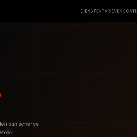
DIENSTEN
TARIEVEN
COAT
llen aan scherpe
telier.