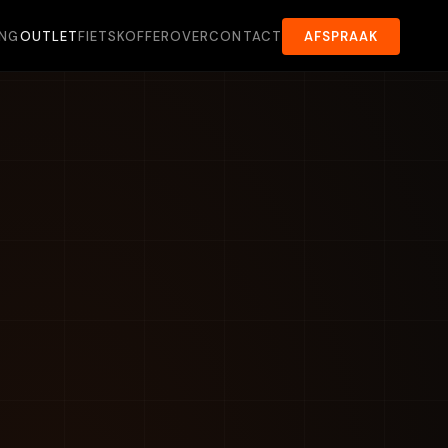
ING
OUTLET
FIETSKOFFER
OVER
CONTACT
AFSPRAAK