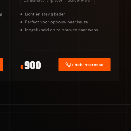
Carbon stuur (1-piece)
Zonder wielen
eg
Licht en stevig kader
Perfect voor opbouw naar keuze
Mogelijkheid op te bouwen naar wens
900
Ik heb interesse
€